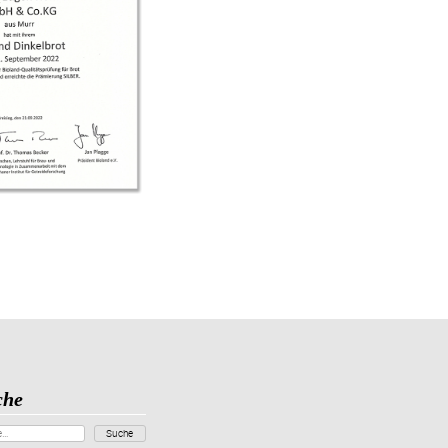
che
Suche