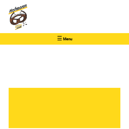
☰
Menu