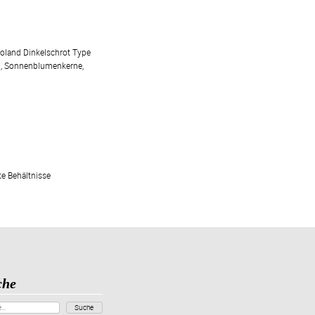
ioland Dinkelschrot Type
l, Sonnenblumenkerne,
te Behältnisse
che
Suche