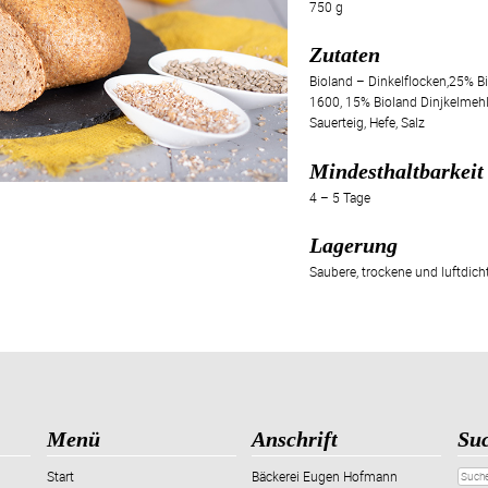
750 g
Zutaten
Bioland – Dinkelflocken,25% B
1600, 15% Bioland Dinjkelmeh
Sauerteig, Hefe, Salz
Mindesthaltbarkeit
4 – 5 Tage
Lagerung
Saubere, trockene und luftdich
Menü
Anschrift
Su
Start
Bäckerei Eugen Hofmann